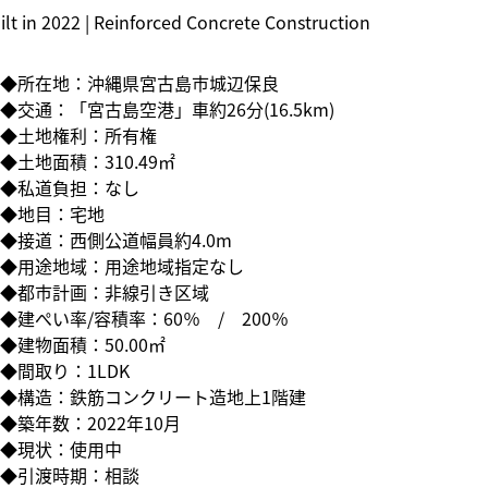
ilt in 2022 | Reinforced Concrete Construction
◆所在地：沖縄県宮古島市城辺保良
◆交通：「宮古島空港」車約26分(16.5km)
◆土地権利：所有権
◆土地面積：310.49㎡
◆私道負担：なし
◆地目：宅地
◆接道：西側公道幅員約4.0m
◆用途地域：用途地域指定なし
◆都市計画：非線引き区域
◆建ぺい率/容積率：60％ / 200％
◆建物面積：50.00㎡
◆間取り：1LDK
◆構造：鉄筋コンクリート造地上1階建
◆築年数：2022年10月
◆現状：使用中
◆引渡時期：相談