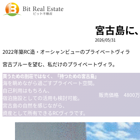
内
容
を
宮古島に
ス
キ
2026/05/31
ッ
プ
2022年築RC造・オーシャンビューのプライベートヴィラ
宮古ブルーを望む、私だけのプライベートヴィラ。
買うための別荘ではなく、「持つための宮古島」
海を眺めながら過ごすプライベート空間。
自己利用はもちろん、
販売価格 4800万
宿泊施設としての活用も検討可能。
宮古島の自然を感じながら、
資産として所有できるRCヴィラです。