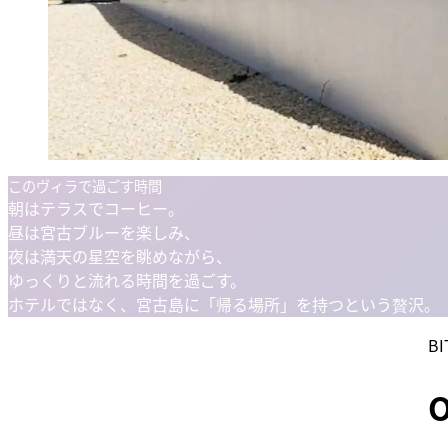
このヴィラで過ごす時間
朝はテラスでコーヒー。
昼は宮古ブルーを楽しみ、
夜は満天の星空を眺めながら、
ゆっくりと流れる時間を過ごす。
ホテルではなく、宮古島に「帰る場所」を持つという贅沢。
BI
O